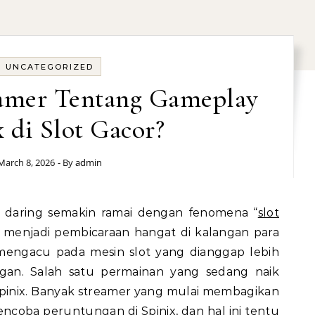
UNCATEGORIZED
eamer Tentang Gameplay
x di Slot Gacor?
March 8, 2026
- By
admin
an daring semakin ramai dengan fenomena “
slot
udah menjadi pembicaraan hangat di kalangan para
engacu pada mesin slot yang dianggap lebih
an. Salah satu permainan yang sedang naik
Spinix. Banyak streamer yang mulai membagikan
coba peruntungan di Spinix, dan hal ini tentu