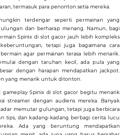
ran, termasuk para penonton setia mereka.
 mungkin terdengar seperti permainan yang
lungan dan berharap menang. Namun, bagi
main Spinix di slot gacor jauh lebih kompleks
 keberuntungan, tetapi juga bagaimana cara
ermain agar permainan terasa lebih menarik.
mulai dengan taruhan kecil, ada pula yang
besar dengan harapan mendapatkan jackpot.
en yang menarik untuk ditonton.
gameplay Spinix di slot gacor begitu menarik
ksi streamer dengan audiens mereka. Banyak
kadar memutar gulungan, tetapi juga berbicara
 tips, dan kadang-kadang berbagi cerita lucu
ereka. Ada yang beruntung mendapatkan
ungan menit, ada juga yang harus bersabar