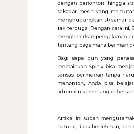
dengan penonton, hingga str
sekadar mesin yang memutar
menghubungkan streamer dan
tak terduga. Dengan cara ini,
menghadirkan pengalaman be
tentang bagaimana bermain de
Bagi siapa pun yang penas
memainkan Spinix bisa menj
sensasi permainan tanpa haru
menonton, Anda bisa belajar
adrenalin kemenangan bersama
Artikel ini sudah mengutam
natural, tidak berlebihan, dan