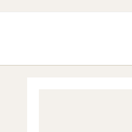
Skip to content