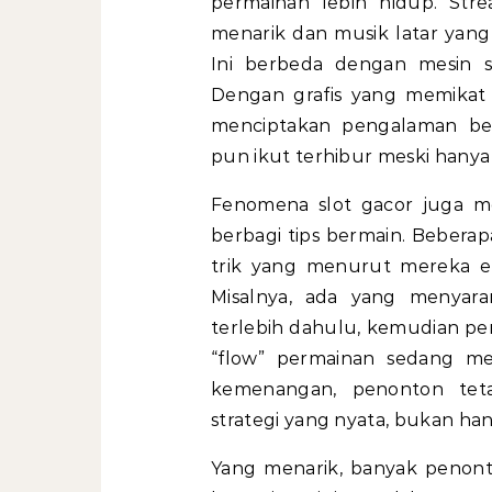
permainan lebih hidup. Str
menarik dan musik latar yan
Ini berbeda dengan mesin sl
Dengan grafis yang memikat d
menciptakan pengalaman ber
pun ikut terhibur meski hany
Fenomena slot gacor juga m
berbagi tips bermain. Bebera
trik yang menurut mereka e
Misalnya, ada yang menyar
terlebih dahulu, kemudian pe
“flow” permainan sedang me
kemenangan, penonton tet
strategi yang nyata, bukan h
Yang menarik, banyak penont