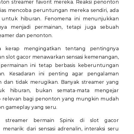
ton streamer favorit mereka. Reaksi penonton
ias mencoba peruntungan mereka sendiri, ada
untuk hiburan. Fenomena ini menunjukkan
nya menjadi permainan, tetapi juga sebuah
treamer dan penonton.
a kerap mengingatkan tentang pentingnya
un slot gacor menawarkan sensasi kemenangan,
ermainan ini tetap berbasis keberuntungan
n. Kesadaran ini penting agar pengalaman
 dan tidak merugikan. Banyak streamer yang
uk hiburan, bukan semata-mata mengejar
p relevan bagi penonton yang mungkin mudah
n gameplay yang seru.
n streamer bermain Spinix di slot gacor
narik: dari sensasi adrenalin, interaksi seru