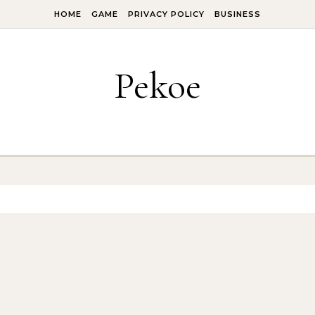
HOME
GAME
PRIVACY POLICY
BUSINESS
Pekoe