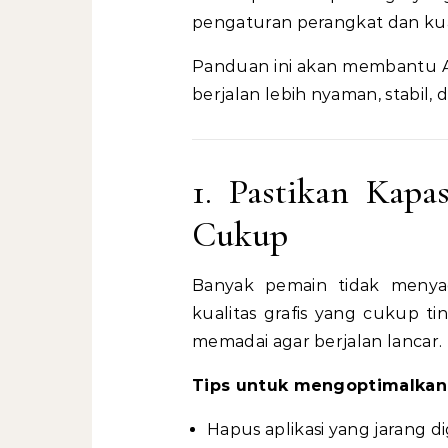
pengaturan perangkat dan kual
Panduan ini akan membantu A
berjalan lebih nyaman, stabil,
1. Pastikan Kap
Cukup
Banyak pemain tidak menya
kualitas grafis yang cukup 
memadai agar berjalan lancar.
Tips untuk mengoptimalkan 
Hapus aplikasi yang jarang d