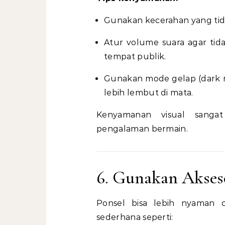
Gunakan kecerahan yang tidak
Atur volume suara agar tida
tempat publik.
Gunakan mode gelap (dark m
lebih lembut di mata.
Kenyamanan visual sanga
pengalaman bermain.
6. Gunakan Akses
Ponsel bisa lebih nyaman 
sederhana seperti: