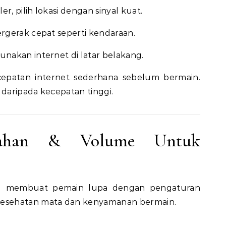
, pilih lokasi dengan sinyal kuat.
ergerak cepat seperti kendaraan.
unakan internet di latar belakang.
epatan internet sederhana sebelum bermain.
 daripada kecepatan tinggi.
rahan & Volume Untuk
ing membuat pemain lupa dengan pengaturan
esehatan mata dan kenyamanan bermain.