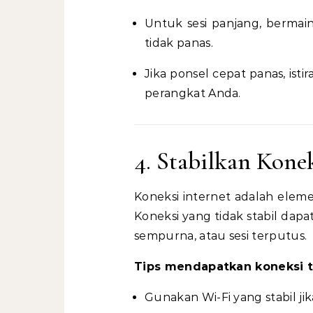
Untuk sesi panjang, bermain
tidak panas.
Jika ponsel cepat panas, is
perangkat Anda.
4. Stabilkan Kone
Koneksi internet adalah eleme
Koneksi yang tidak stabil dap
sempurna, atau sesi terputus.
Tips mendapatkan koneksi t
Gunakan Wi-Fi yang stabil j