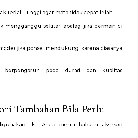
 terlalu tinggi agar mata tidak cepat lelah.
k mengganggu sekitar, apalagi jika bermain di
ode) jika ponsel mendukung, karena biasanya
t berpengaruh pada durasi dan kualitas
ori Tambahan Bila Perlu
digunakan jika Anda menambahkan aksesori