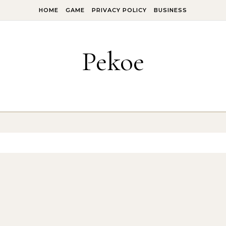
HOME
GAME
PRIVACY POLICY
BUSINESS
Pekoe