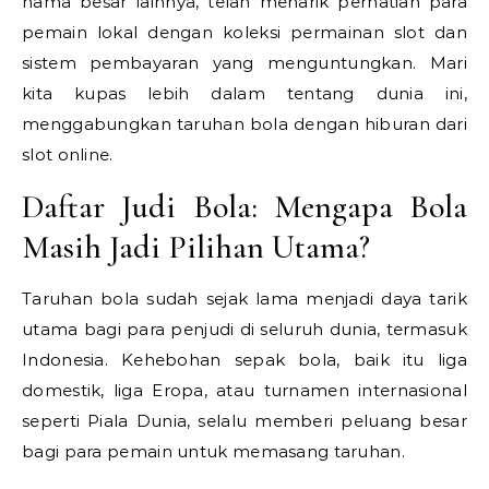
nama besar lainnya, telah menarik perhatian para
pemain lokal dengan koleksi permainan slot dan
sistem pembayaran yang menguntungkan. Mari
kita kupas lebih dalam tentang dunia ini,
menggabungkan taruhan bola dengan hiburan dari
slot online.
Daftar Judi Bola: Mengapa Bola
Masih Jadi Pilihan Utama?
Taruhan bola sudah sejak lama menjadi daya tarik
utama bagi para penjudi di seluruh dunia, termasuk
Indonesia. Kehebohan sepak bola, baik itu liga
domestik, liga Eropa, atau turnamen internasional
seperti Piala Dunia, selalu memberi peluang besar
bagi para pemain untuk memasang taruhan.