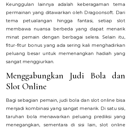
Keunggulan lainnya adalah keberagaman tema
permainan yang ditawarkan oleh Dragoonsoft. Dari
tema petualangan hingga fantasi, setiap slot
membawa nuansa berbeda yang dapat menarik
minat pemain dengan berbagai selera. Selain itu,
fitur-fitur bonus yang ada sering kali menghadirkan
peluang besar untuk memenangkan hadiah yang
sangat menggiurkan.
Menggabungkan Judi Bola dan
Slot Online
Bagi sebagian pemain, judi bola dan slot online bisa
menjadi kombinasi yang sangat menarik. Di satu sisi,
taruhan bola menawarkan peluang prediksi yang
menegangkan, sementara di sisi lain, slot online