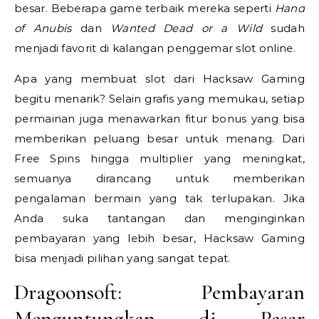
besar. Beberapa game terbaik mereka seperti
Hand
of Anubis
dan
Wanted Dead or a Wild
sudah
menjadi favorit di kalangan penggemar slot online.
Apa yang membuat slot dari Hacksaw Gaming
begitu menarik? Selain grafis yang memukau, setiap
permainan juga menawarkan fitur bonus yang bisa
memberikan peluang besar untuk menang. Dari
Free Spins hingga multiplier yang meningkat,
semuanya dirancang untuk memberikan
pengalaman bermain yang tak terlupakan. Jika
Anda suka tantangan dan menginginkan
pembayaran yang lebih besar, Hacksaw Gaming
bisa menjadi pilihan yang sangat tepat.
Dragoonsoft: Pembayaran
Menguntungkan di Pasar