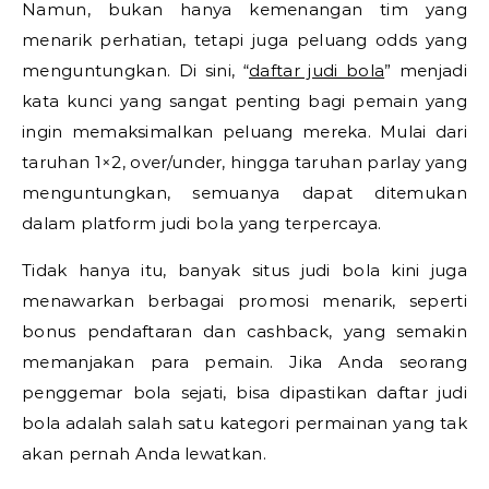
Namun, bukan hanya kemenangan tim yang
menarik perhatian, tetapi juga peluang odds yang
menguntungkan. Di sini, “
daftar judi bola
” menjadi
kata kunci yang sangat penting bagi pemain yang
ingin memaksimalkan peluang mereka. Mulai dari
taruhan 1×2, over/under, hingga taruhan parlay yang
menguntungkan, semuanya dapat ditemukan
dalam platform judi bola yang terpercaya.
Tidak hanya itu, banyak situs judi bola kini juga
menawarkan berbagai promosi menarik, seperti
bonus pendaftaran dan cashback, yang semakin
memanjakan para pemain. Jika Anda seorang
penggemar bola sejati, bisa dipastikan daftar judi
bola adalah salah satu kategori permainan yang tak
akan pernah Anda lewatkan.