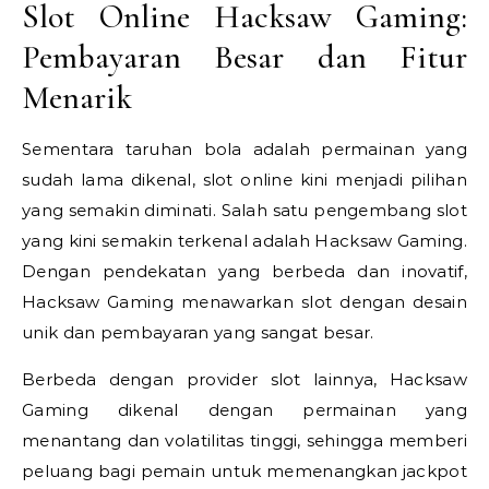
Slot Online Hacksaw Gaming:
Pembayaran Besar dan Fitur
Menarik
Sementara taruhan bola adalah permainan yang
sudah lama dikenal, slot online kini menjadi pilihan
yang semakin diminati. Salah satu pengembang slot
yang kini semakin terkenal adalah Hacksaw Gaming.
Dengan pendekatan yang berbeda dan inovatif,
Hacksaw Gaming menawarkan slot dengan desain
unik dan pembayaran yang sangat besar.
Berbeda dengan provider slot lainnya, Hacksaw
Gaming dikenal dengan permainan yang
menantang dan volatilitas tinggi, sehingga memberi
peluang bagi pemain untuk memenangkan jackpot