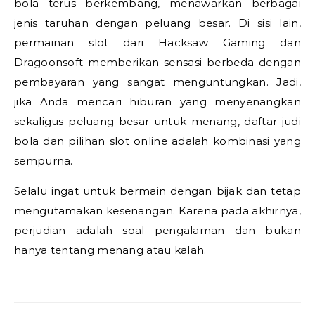
bola terus berkembang, menawarkan berbagai
jenis taruhan dengan peluang besar. Di sisi lain,
permainan slot dari Hacksaw Gaming dan
Dragoonsoft memberikan sensasi berbeda dengan
pembayaran yang sangat menguntungkan. Jadi,
jika Anda mencari hiburan yang menyenangkan
sekaligus peluang besar untuk menang, daftar judi
bola dan pilihan slot online adalah kombinasi yang
sempurna.
Selalu ingat untuk bermain dengan bijak dan tetap
mengutamakan kesenangan. Karena pada akhirnya,
perjudian adalah soal pengalaman dan bukan
hanya tentang menang atau kalah.