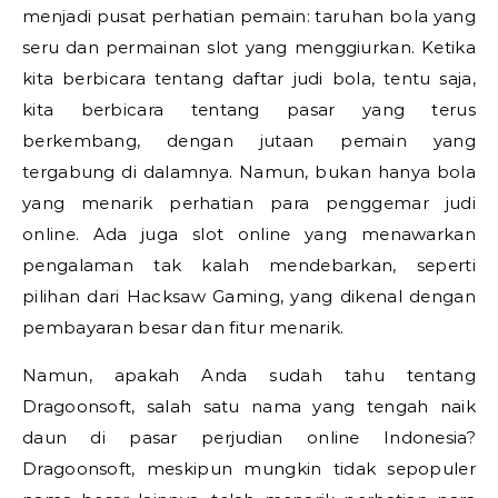
menjadi pusat perhatian pemain: taruhan bola yang
seru dan permainan slot yang menggiurkan. Ketika
kita berbicara tentang daftar judi bola, tentu saja,
kita berbicara tentang pasar yang terus
berkembang, dengan jutaan pemain yang
tergabung di dalamnya. Namun, bukan hanya bola
yang menarik perhatian para penggemar judi
online. Ada juga slot online yang menawarkan
pengalaman tak kalah mendebarkan, seperti
pilihan dari Hacksaw Gaming, yang dikenal dengan
pembayaran besar dan fitur menarik.
Namun, apakah Anda sudah tahu tentang
Dragoonsoft, salah satu nama yang tengah naik
daun di pasar perjudian online Indonesia?
Dragoonsoft, meskipun mungkin tidak sepopuler