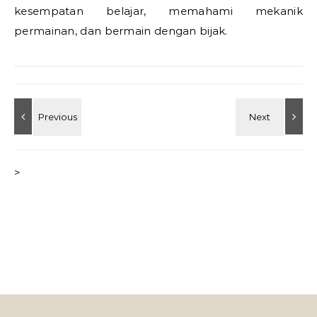
kesempatan belajar, memahami mekanik
permainan, dan bermain dengan bijak.
>