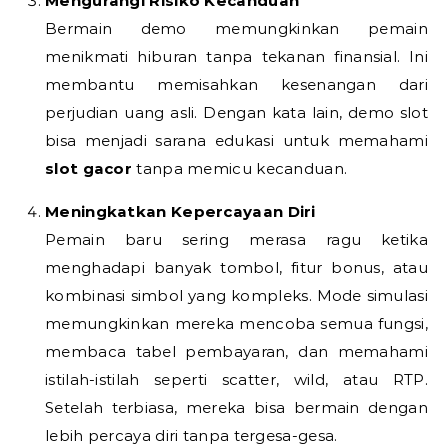
Mengurangi Risiko Kecanduan
Bermain demo memungkinkan pemain
menikmati hiburan tanpa tekanan finansial. Ini
membantu memisahkan kesenangan dari
perjudian uang asli. Dengan kata lain, demo slot
bisa menjadi sarana edukasi untuk memahami
slot gacor
tanpa memicu kecanduan.
Meningkatkan Kepercayaan Diri
Pemain baru sering merasa ragu ketika
menghadapi banyak tombol, fitur bonus, atau
kombinasi simbol yang kompleks. Mode simulasi
memungkinkan mereka mencoba semua fungsi,
membaca tabel pembayaran, dan memahami
istilah-istilah seperti scatter, wild, atau RTP.
Setelah terbiasa, mereka bisa bermain dengan
lebih percaya diri tanpa tergesa-gesa.