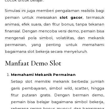
cocok untuk belajar.
Simulasi ini juga memberi pengalaman realistis bagi
pemain untuk merasakan
slot gacor
, termasuk
animasi, efek suara, dan fitur bonus, tanpa tekanan
finansial. Dengan mencoba versi demo, pemain bisa
mengenali pola simbol, volatilitas, dan mekanik
permainan, yang penting untuk memahami
bagaimana slot bekerja secara menyeluruh.
Manfaat Demo Slot
Memahami Mekanik Permainan
Setiap slot memiliki mekanik berbeda: jumlah
garis pembayaran, simbol wild, scatter, hingga
fitur putaran gratis. Dengan bermain demo,
pemain bisa belajar bagaimana simbol bekerja,
seberapa sering bonus muncul, dan bagaimana