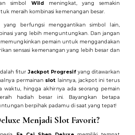
kan simbol
Wild
meningkat, yang semakin
uk meraih kombinasi kemenangan besar.
yang berfungsi menggantikan simbol lain,
nasi yang lebih menguntungkan. Dan jangan
g memungkinkan pemain untuk menggandakan
an sensasi kemenangan yang lebih besar dan
dalah fitur
Jackpot Progresif
yang ditawarkan
 halnya permainan
slot
lainnya, jackpot ini terus
ya waktu, hingga akhirnya ada seorang pemain
aih hadiah besar ini. Bayangkan betapa
ntungan berpihak padamu di saat yang tepat!
eluxe Menjadi Slot Favorit?
nesia,
Fa Cai Shen Deluxe
memiliki tempat