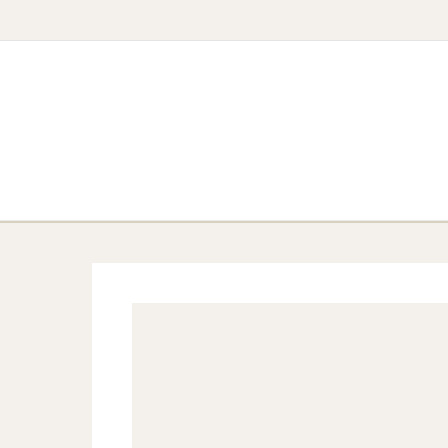
Skip to content