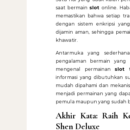
saat bermain
slot
online. Hab
memastikan bahwa setiap tra
dengan sistem enkripsi yang
dijamin aman, sehingga pema
khawatir.
Antarmuka yang sederhan
pengalaman bermain yang 
mengenal permainan
slot
t
informasi yang dibutuhkan su
mudah dipahami dan mekanis
menjadi permainan yang dapa
pemula maupun yang sudah 
Akhir Kata: Raih K
Shen Deluxe