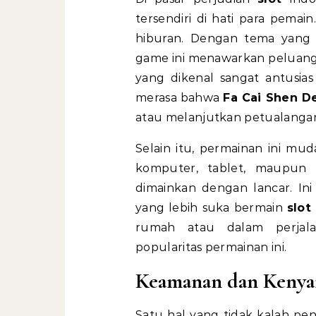
tersendiri di hati para pemai
hiburan. Dengan tema yang
game ini menawarkan peluang
yang dikenal sangat antusi
merasa bahwa
Fa Cai Shen D
atau melanjutkan petualanga
Selain itu, permainan ini mud
komputer, tablet, maupun 
dimainkan dengan lancar. In
yang lebih suka bermain
slot
rumah atau dalam perjalan
popularitas permainan ini.
Keamanan dan Kenya
Satu hal yang tidak kalah p