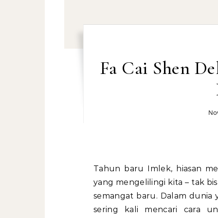
Fa Cai Shen Del
Nov
Tahun baru Imlek, hiasan me
yang mengelilingi kita – tak b
semangat baru. Dalam dunia y
sering kali mencari cara 