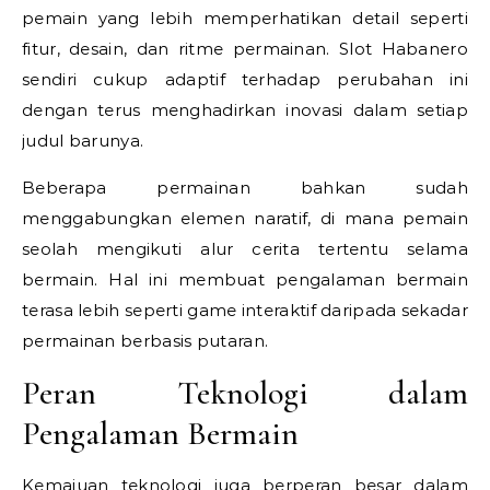
pemain yang lebih memperhatikan detail seperti
fitur, desain, dan ritme permainan. Slot Habanero
sendiri cukup adaptif terhadap perubahan ini
dengan terus menghadirkan inovasi dalam setiap
judul barunya.
Beberapa permainan bahkan sudah
menggabungkan elemen naratif, di mana pemain
seolah mengikuti alur cerita tertentu selama
bermain. Hal ini membuat pengalaman bermain
terasa lebih seperti game interaktif daripada sekadar
permainan berbasis putaran.
Peran Teknologi dalam
Pengalaman Bermain
Kemajuan teknologi juga berperan besar dalam