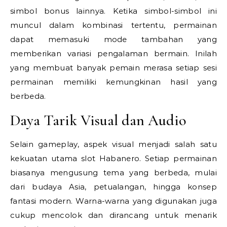
simbol bonus lainnya. Ketika simbol-simbol ini
muncul dalam kombinasi tertentu, permainan
dapat memasuki mode tambahan yang
memberikan variasi pengalaman bermain. Inilah
yang membuat banyak pemain merasa setiap sesi
permainan memiliki kemungkinan hasil yang
berbeda.
Daya Tarik Visual dan Audio
Selain gameplay, aspek visual menjadi salah satu
kekuatan utama slot Habanero. Setiap permainan
biasanya mengusung tema yang berbeda, mulai
dari budaya Asia, petualangan, hingga konsep
fantasi modern. Warna-warna yang digunakan juga
cukup mencolok dan dirancang untuk menarik