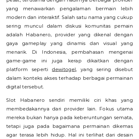
yang menawarkan pengalaman bermain lebih
modern dan interaktif. Salah satu nama yang cukup
sering muncul dalam diskusi komunitas pemain
adalah Habanero, provider yang dikenal dengan
gaya gameplay yang dinamis dan visual yang
menarik. Di Indonesia, pembahasan mengenai
game-game ini juga kerap dikaitkan dengan
platform seperti
dewitogel
, yang sering disebut
dalam konteks akses terhadap berbagai permainan
digital tersebut.
Slot Habanero sendiri memiliki ciri khas yang
membedakannya dari provider lain. Fokus utama
mereka bukan hanya pada keberuntungan semata,
tetapi juga pada bagaimana permainan dikemas
agar terasa lebih hidup. Hal ini terlihat dari desain