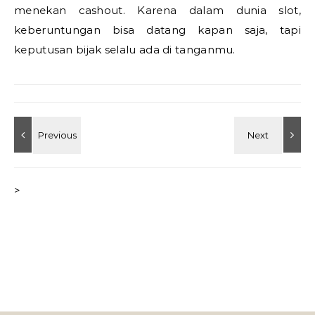
menekan cashout. Karena dalam dunia slot,
keberuntungan bisa datang kapan saja, tapi
keputusan bijak selalu ada di tanganmu.
>