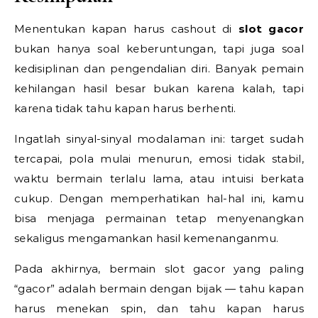
Menentukan kapan harus cashout di
slot gacor
bukan hanya soal keberuntungan, tapi juga soal
kedisiplinan dan pengendalian diri. Banyak pemain
kehilangan hasil besar bukan karena kalah, tapi
karena tidak tahu kapan harus berhenti.
Ingatlah sinyal-sinyal modalaman ini: target sudah
tercapai, pola mulai menurun, emosi tidak stabil,
waktu bermain terlalu lama, atau intuisi berkata
cukup. Dengan memperhatikan hal-hal ini, kamu
bisa menjaga permainan tetap menyenangkan
sekaligus mengamankan hasil kemenanganmu.
Pada akhirnya, bermain slot gacor yang paling
“gacor” adalah bermain dengan bijak — tahu kapan
harus menekan spin, dan tahu kapan harus