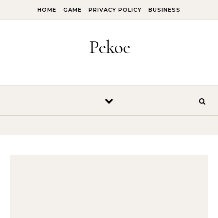
Skip to content
HOME
GAME
PRIVACY POLICY
BUSINESS
Pekoe