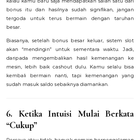
kalau kamu baru saja mendapatkan salah satu dari
bonus itu dan hasilnya sudah signifikan, jangan
tergoda untuk terus bermain dengan taruhan
besar.
Biasanya, setelah bonus besar keluar, sistem slot
akan “mendingin” untuk sementara waktu. Jadi,
daripada mengembalikan hasil kemenangan ke
mesin, lebih baik cashout dulu. Kamu selalu bisa
kembali bermain nanti, tapi kemenangan yang
sudah masuk saldo sebaiknya diamankan.
6. Ketika Intuisi Mulai Berkata
“Cukup”
Percaya atau tidak, banyak pemain berpengalaman