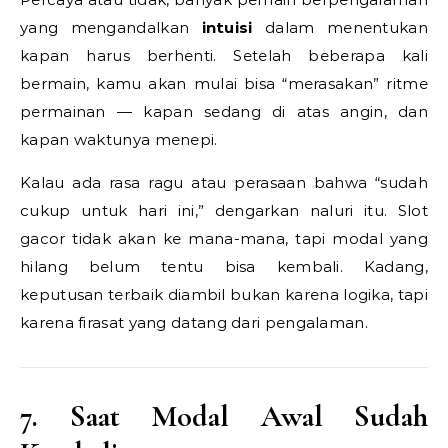
yang mengandalkan
intuisi
dalam menentukan
kapan harus berhenti. Setelah beberapa kali
bermain, kamu akan mulai bisa “merasakan” ritme
permainan — kapan sedang di atas angin, dan
kapan waktunya menepi.
Kalau ada rasa ragu atau perasaan bahwa “sudah
cukup untuk hari ini,” dengarkan naluri itu. Slot
gacor tidak akan ke mana-mana, tapi modal yang
hilang belum tentu bisa kembali. Kadang,
keputusan terbaik diambil bukan karena logika, tapi
karena firasat yang datang dari pengalaman.
7. Saat Modal Awal Sudah