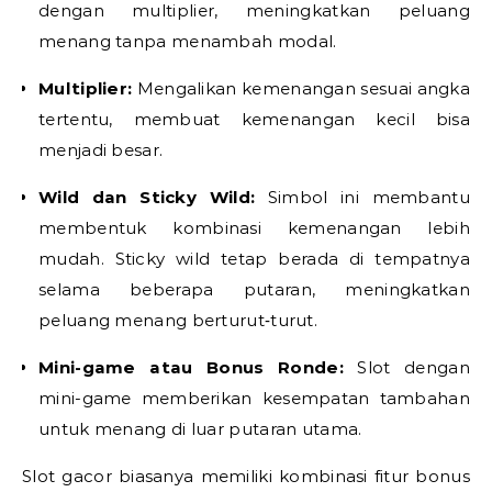
dengan multiplier, meningkatkan peluang
menang tanpa menambah modal.
Multiplier:
Mengalikan kemenangan sesuai angka
tertentu, membuat kemenangan kecil bisa
menjadi besar.
Wild dan Sticky Wild:
Simbol ini membantu
membentuk kombinasi kemenangan lebih
mudah. Sticky wild tetap berada di tempatnya
selama beberapa putaran, meningkatkan
peluang menang berturut‑turut.
Mini-game atau Bonus Ronde:
Slot dengan
mini-game memberikan kesempatan tambahan
untuk menang di luar putaran utama.
Slot gacor biasanya memiliki kombinasi fitur bonus