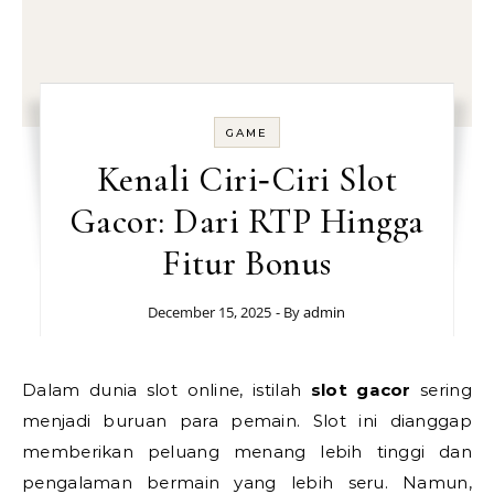
GAME
Kenali Ciri‑Ciri Slot
Gacor: Dari RTP Hingga
Fitur Bonus
December 15, 2025
- By
admin
Dalam dunia slot online, istilah
slot gacor
sering
menjadi buruan para pemain. Slot ini dianggap
memberikan peluang menang lebih tinggi dan
pengalaman bermain yang lebih seru. Namun,