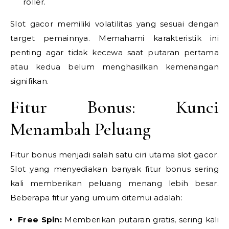
roller.
Slot gacor memiliki volatilitas yang sesuai dengan
target pemainnya. Memahami karakteristik ini
penting agar tidak kecewa saat putaran pertama
atau kedua belum menghasilkan kemenangan
signifikan.
Fitur Bonus: Kunci
Menambah Peluang
Fitur bonus menjadi salah satu ciri utama slot gacor.
Slot yang menyediakan banyak fitur bonus sering
kali memberikan peluang menang lebih besar.
Beberapa fitur yang umum ditemui adalah:
Free Spin:
Memberikan putaran gratis, sering kali