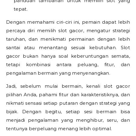
panduan tambahan untuk memilih slot yang
tepat.
Dengan memahami ciri-ciri ini, pemain dapat lebih
percaya diri memilih slot gacor, mengatur strategi
taruhan, dan menikmati permainan dengan lebih
santai atau menantang sesuai kebutuhan. Slot
gacor bukan hanya soal keberuntungan semata,
tetapi kombinasi antara peluang, fitur, dan
pengalaman bermain yang menyenangkan.
Jadi, sebelum mulai bermain, kenali slot gacor
pilihan Anda, pahami fitur dan karakteristiknya, dan
nikmati sensasi setiap putaran dengan strategi yang
bijak. Dengan begitu, setiap sesi bermain bisa
menjadi pengalaman yang menghibur, seru, dan
tentunya berpeluang menang lebih optimal.