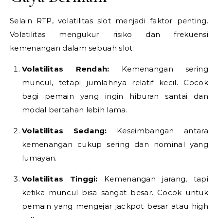
Selain RTP, volatilitas slot menjadi faktor penting.
Volatilitas mengukur risiko dan frekuensi
kemenangan dalam sebuah slot:
Volatilitas Rendah:
Kemenangan sering
muncul, tetapi jumlahnya relatif kecil. Cocok
bagi pemain yang ingin hiburan santai dan
modal bertahan lebih lama.
Volatilitas Sedang:
Keseimbangan antara
kemenangan cukup sering dan nominal yang
lumayan.
Volatilitas Tinggi:
Kemenangan jarang, tapi
ketika muncul bisa sangat besar. Cocok untuk
pemain yang mengejar jackpot besar atau high