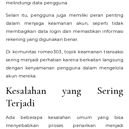
melindungi data pengguna.
Selain itu, pengguna juga memiliki peran penting
dalam menjaga keamanan akun, seperti tidak
membagikan data login dan memastikan informasi
rekening yang digunakan benar.
Di komunitas romeo303, topik keamanan transaksi
sering menjadi perhatian karena berkaitan langsung
dengan kenyamanan pengguna dalam mengelola
akun mereka.
Kesalahan yang Sering
Terjadi
Ada beberapa kesalahan umum yang bisa
menyebabkan proses penarikan menjadi