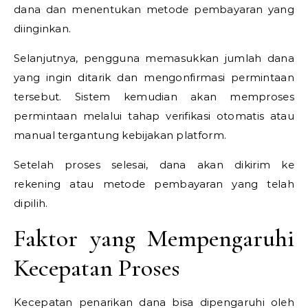
dana dan menentukan metode pembayaran yang
diinginkan.
Selanjutnya, pengguna memasukkan jumlah dana
yang ingin ditarik dan mengonfirmasi permintaan
tersebut. Sistem kemudian akan memproses
permintaan melalui tahap verifikasi otomatis atau
manual tergantung kebijakan platform.
Setelah proses selesai, dana akan dikirim ke
rekening atau metode pembayaran yang telah
dipilih.
Faktor yang Mempengaruhi
Kecepatan Proses
Kecepatan penarikan dana bisa dipengaruhi oleh