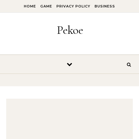
Skip to content
HOME
GAME
PRIVACY POLICY
BUSINESS
Pekoe