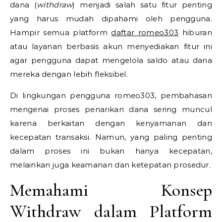
dana (
withdraw
) menjadi salah satu fitur penting
yang harus mudah dipahami oleh pengguna.
Hampir semua platform
daftar romeo303
hiburan
atau layanan berbasis akun menyediakan fitur ini
agar pengguna dapat mengelola saldo atau dana
mereka dengan lebih fleksibel.
Di lingkungan pengguna romeo303, pembahasan
mengenai proses penarikan dana sering muncul
karena berkaitan dengan kenyamanan dan
kecepatan transaksi. Namun, yang paling penting
dalam proses ini bukan hanya kecepatan,
melainkan juga keamanan dan ketepatan prosedur.
Memahami Konsep
Withdraw dalam Platform