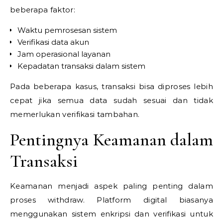
beberapa faktor:
Waktu pemrosesan sistem
Verifikasi data akun
Jam operasional layanan
Kepadatan transaksi dalam sistem
Pada beberapa kasus, transaksi bisa diproses lebih
cepat jika semua data sudah sesuai dan tidak
memerlukan verifikasi tambahan.
Pentingnya Keamanan dalam
Transaksi
Keamanan menjadi aspek paling penting dalam
proses withdraw. Platform digital biasanya
menggunakan sistem enkripsi dan verifikasi untuk