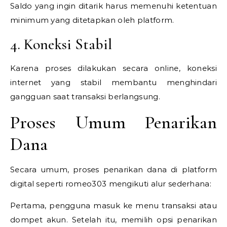
Saldo yang ingin ditarik harus memenuhi ketentuan
minimum yang ditetapkan oleh platform.
4. Koneksi Stabil
Karena proses dilakukan secara online, koneksi
internet yang stabil membantu menghindari
gangguan saat transaksi berlangsung.
Proses Umum Penarikan
Dana
Secara umum, proses penarikan dana di platform
digital seperti romeo303 mengikuti alur sederhana:
Pertama, pengguna masuk ke menu transaksi atau
dompet akun. Setelah itu, memilih opsi penarikan