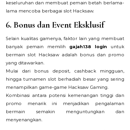
keseluruhan dan membuat pemain betah berlama-
lama mencoba berbagai slot Hacksaw.
6. Bonus dan Event Eksklusif
Selain kualitas gamenya, faktor lain yang membuat
banyak pemain memilih
gajah138 login
untuk
bermain slot Hacksaw adalah bonus dan promo
yang ditawarkan.
Mulai dari bonus deposit, cashback mingguan,
hingga turnamen slot berhadiah besar yang sering
menampilkan game-game Hacksaw Gaming.
Kombinasi antara potensi kemenangan tinggi dan
promo menarik ini menjadikan pengalaman
bermain semakin menguntungkan dan
menyenangkan.