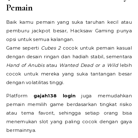
Pemain
Baik kamu pemain yang suka taruhan kecil atau
pemburu jackpot besar, Hacksaw Gaming punya
opsi untuk semua kalangan.
Game seperti
Cubes 2
cocok untuk pemain kasual
dengan desain ringan dan hadiah stabil, sementara
Hand of Anubis
atau
Wanted Dead or a Wild
lebih
cocok untuk mereka yang suka tantangan besar
dengan volatilitas tinggi.
Platform
gajah138 login
juga memudahkan
pemain memilih game berdasarkan tingkat risiko
atau tema favorit, sehingga setiap orang bisa
menemukan slot yang paling cocok dengan gaya
bermainnya.