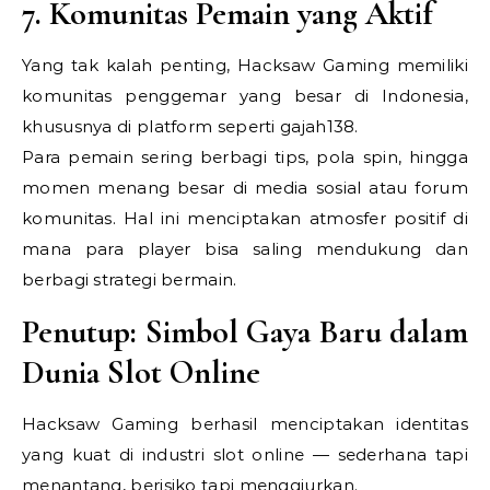
7. Komunitas Pemain yang Aktif
Yang tak kalah penting, Hacksaw Gaming memiliki
komunitas penggemar yang besar di Indonesia,
khususnya di platform seperti gajah138.
Para pemain sering berbagi tips, pola spin, hingga
momen menang besar di media sosial atau forum
komunitas. Hal ini menciptakan atmosfer positif di
mana para player bisa saling mendukung dan
berbagi strategi bermain.
Penutup: Simbol Gaya Baru dalam
Dunia Slot Online
Hacksaw Gaming berhasil menciptakan identitas
yang kuat di industri slot online — sederhana tapi
menantang, berisiko tapi menggiurkan.