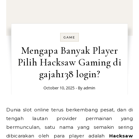
GAME
Mengapa Banyak Player
Pilih Hacksaw Gaming di
gajah138 login?
October 10, 2025
- By
admin
Dunia slot online terus berkembang pesat, dan di
tengah lautan provider permainan yang
bermunculan, satu nama yang semakin sering
dibicarakan oleh para player adalah
Hacksaw