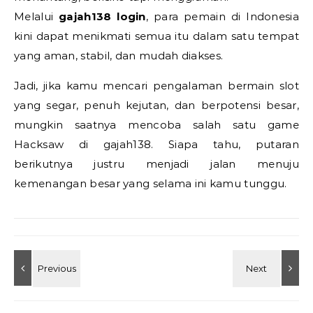
Melalui
gajah138 login
, para pemain di Indonesia
kini dapat menikmati semua itu dalam satu tempat
yang aman, stabil, dan mudah diakses.
Jadi, jika kamu mencari pengalaman bermain slot
yang segar, penuh kejutan, dan berpotensi besar,
mungkin saatnya mencoba salah satu game
Hacksaw di gajah138. Siapa tahu, putaran
berikutnya justru menjadi jalan menuju
kemenangan besar yang selama ini kamu tunggu.