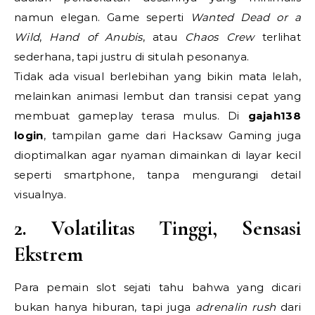
namun elegan. Game seperti
Wanted Dead or a
Wild
,
Hand of Anubis
, atau
Chaos Crew
terlihat
sederhana, tapi justru di situlah pesonanya.
Tidak ada visual berlebihan yang bikin mata lelah,
melainkan animasi lembut dan transisi cepat yang
membuat gameplay terasa mulus. Di
gajah138
login
, tampilan game dari Hacksaw Gaming juga
dioptimalkan agar nyaman dimainkan di layar kecil
seperti smartphone, tanpa mengurangi detail
visualnya.
2. Volatilitas Tinggi, Sensasi
Ekstrem
Para pemain slot sejati tahu bahwa yang dicari
bukan hanya hiburan, tapi juga
adrenalin rush
dari