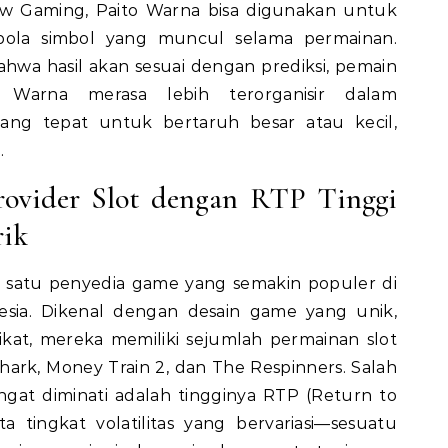
w Gaming, Paito Warna bisa digunakan untuk
pola simbol yang muncul selama permainan.
hwa hasil akan sesuai dengan prediksi, pemain
Warna merasa lebih terorganisir dalam
ng tepat untuk bertaruh besar atau kecil,
.
ovider Slot dengan RTP Tinggi
rik
 satu penyedia game yang semakin populer di
nesia. Dikenal dengan desain game yang unik,
ikat, mereka memiliki sejumlah permainan slot
Shark, Money Train 2, dan The Respinners. Salah
ngat diminati adalah tingginya RTP (Return to
a tingkat volatilitas yang bervariasi—sesuatu