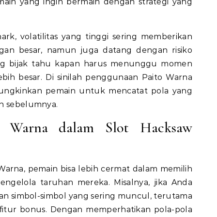
main yang ingin bermain dengan strategi yang
rk, volatilitas yang tinggi sering memberikan
an besar, namun juga datang dengan risiko
ang bijak tahu kapan harus menunggu momen
bih besar. Di sinilah penggunaan Paito Warna
ungkinkan pemain untuk mencatat pola yang
an sebelumnya.
o Warna dalam Slot Hacksaw
rna, pemain bisa lebih cermat dalam memilih
gelola taruhan mereka. Misalnya, jika Anda
an simbol-simbol yang sering muncul, terutama
itur bonus. Dengan memperhatikan pola-pola