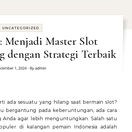
UNCATEGORIZED
: Menjadi Master Slot
 dengan Strategi Terbaik
cember 1, 2024
- By
admin
i ada sesuatu yang hilang saat bermain slot?
alu bergantung pada keberuntungan, ada cara
 Anda agar lebih menguntungkan. Salah satu
puler di kalangan pemain Indonesia adalah