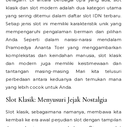
klasik dan slot modern adalah dua kategori utama
yang sering ditemui dalam daftar slot IDN terbaru.
Setiap jenis slot ini memiliki karakteristik unik yang
mempengaruhi pengalaman bermain dan pilihan
Anda. Seperti dalam narasi-narasi mendalam
Pramoedya Ananta Toer yang menggambarkan
kompleksitas dan keindahan manusia, slot klasik
dan modern juga memiliki keistimewaan dan
tantangan masing-masing. Mari kita telusuri
perbedaan antara keduanya dan temukan mana
yang lebih cocok untuk Anda.
Slot Klasik: Menyusuri Jejak Nostalgia
Slot klasik, sebagaimana namanya, membawa kita
kembali ke era awal perjudian slot dengan tampilan