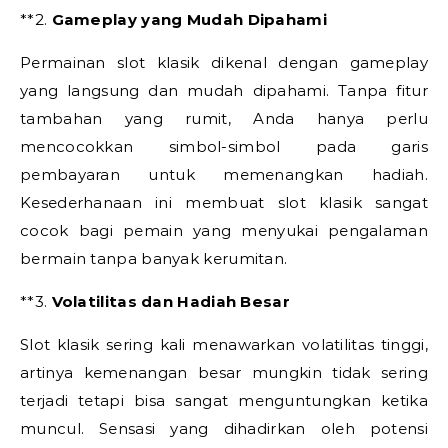
**2.
Gameplay yang Mudah Dipahami
Permainan slot klasik dikenal dengan gameplay
yang langsung dan mudah dipahami. Tanpa fitur
tambahan yang rumit, Anda hanya perlu
mencocokkan simbol-simbol pada garis
pembayaran untuk memenangkan hadiah.
Kesederhanaan ini membuat slot klasik sangat
cocok bagi pemain yang menyukai pengalaman
bermain tanpa banyak kerumitan.
**3.
Volatilitas dan Hadiah Besar
Slot klasik sering kali menawarkan volatilitas tinggi,
artinya kemenangan besar mungkin tidak sering
terjadi tetapi bisa sangat menguntungkan ketika
muncul. Sensasi yang dihadirkan oleh potensi