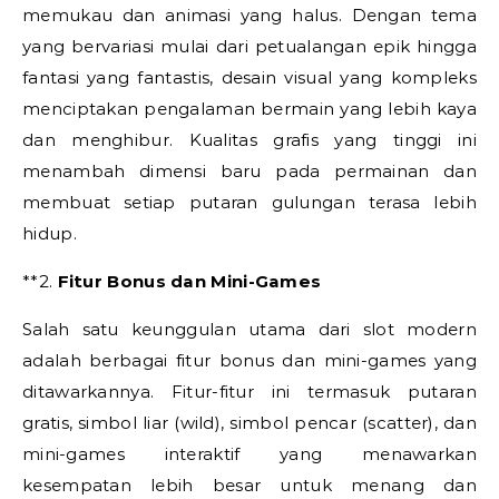
memukau dan animasi yang halus. Dengan tema
yang bervariasi mulai dari petualangan epik hingga
fantasi yang fantastis, desain visual yang kompleks
menciptakan pengalaman bermain yang lebih kaya
dan menghibur. Kualitas grafis yang tinggi ini
menambah dimensi baru pada permainan dan
membuat setiap putaran gulungan terasa lebih
hidup.
**2.
Fitur Bonus dan Mini-Games
Salah satu keunggulan utama dari slot modern
adalah berbagai fitur bonus dan mini-games yang
ditawarkannya. Fitur-fitur ini termasuk putaran
gratis, simbol liar (wild), simbol pencar (scatter), dan
mini-games interaktif yang menawarkan
kesempatan lebih besar untuk menang dan