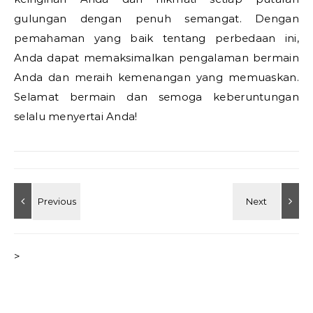
gulungan dengan penuh semangat. Dengan
pemahaman yang baik tentang perbedaan ini,
Anda dapat memaksimalkan pengalaman bermain
Anda dan meraih kemenangan yang memuaskan.
Selamat bermain dan semoga keberuntungan
selalu menyertai Anda!
>