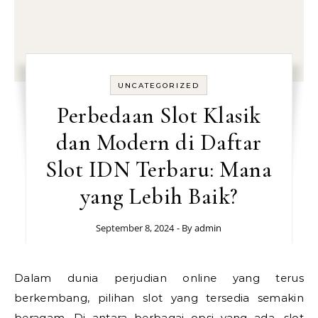
UNCATEGORIZED
Perbedaan Slot Klasik
dan Modern di Daftar
Slot IDN Terbaru: Mana
yang Lebih Baik?
September 8, 2024
- By
admin
Dalam dunia perjudian online yang terus
berkembang, pilihan slot yang tersedia semakin
beragam. Di antara berbagai opsi yang ada, slot