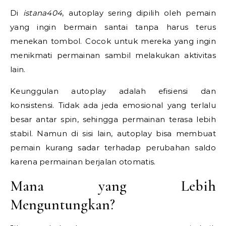
Di
istana404
, autoplay sering dipilih oleh pemain
yang ingin bermain santai tanpa harus terus
menekan tombol. Cocok untuk mereka yang ingin
menikmati permainan sambil melakukan aktivitas
lain.
Keunggulan autoplay adalah efisiensi dan
konsistensi. Tidak ada jeda emosional yang terlalu
besar antar spin, sehingga permainan terasa lebih
stabil. Namun di sisi lain, autoplay bisa membuat
pemain kurang sadar terhadap perubahan saldo
karena permainan berjalan otomatis.
Mana yang Lebih
Menguntungkan?