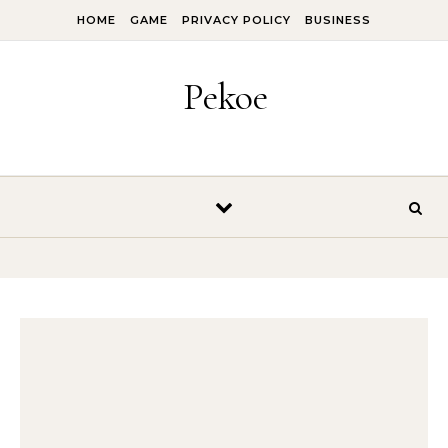
Skip to content
HOME
GAME
PRIVACY POLICY
BUSINESS
Pekoe