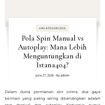
UNCATEGORIZED
Pola Spin Manual vs
Autoplay: Mana Lebih
Menguntungkan di
Istana404?
June 27, 2026
- By
admin
Dalam dunia permainan slot online, dua gaya
bermain yang paling sering dibandingkan adalah
spin manual dan autoplay. Keduanya punya