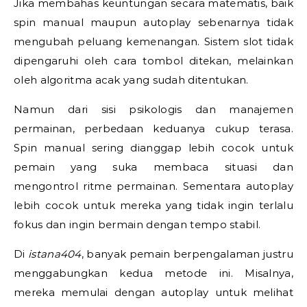
Jika membahas keuntungan secara matematis, baik
spin manual maupun autoplay sebenarnya tidak
mengubah peluang kemenangan. Sistem slot tidak
dipengaruhi oleh cara tombol ditekan, melainkan
oleh algoritma acak yang sudah ditentukan.
Namun dari sisi psikologis dan manajemen
permainan, perbedaan keduanya cukup terasa.
Spin manual sering dianggap lebih cocok untuk
pemain yang suka membaca situasi dan
mengontrol ritme permainan. Sementara autoplay
lebih cocok untuk mereka yang tidak ingin terlalu
fokus dan ingin bermain dengan tempo stabil.
Di
istana404
, banyak pemain berpengalaman justru
menggabungkan kedua metode ini. Misalnya,
mereka memulai dengan autoplay untuk melihat