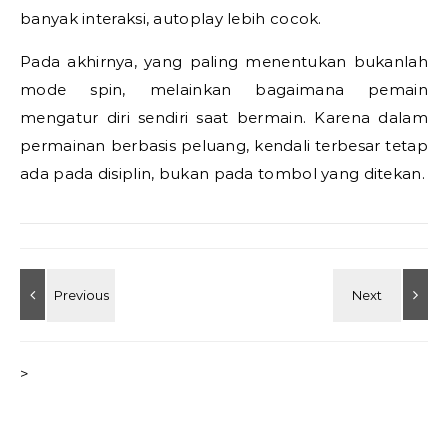
banyak interaksi, autoplay lebih cocok.
Pada akhirnya, yang paling menentukan bukanlah
mode spin, melainkan bagaimana pemain
mengatur diri sendiri saat bermain. Karena dalam
permainan berbasis peluang, kendali terbesar tetap
ada pada disiplin, bukan pada tombol yang ditekan.
>