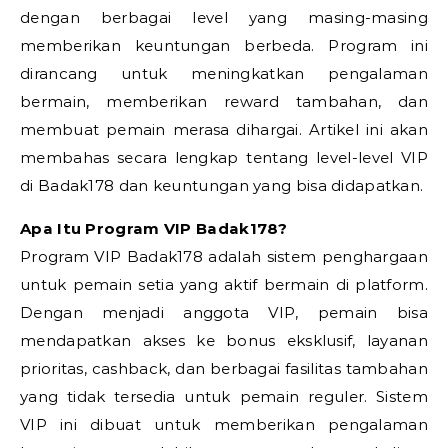
dengan berbagai level yang masing-masing
memberikan keuntungan berbeda. Program ini
dirancang untuk meningkatkan pengalaman
bermain, memberikan reward tambahan, dan
membuat pemain merasa dihargai. Artikel ini akan
membahas secara lengkap tentang level-level VIP
di Badak178 dan keuntungan yang bisa didapatkan.
Apa Itu Program VIP Badak178?
Program VIP Badak178 adalah sistem penghargaan
untuk pemain setia yang aktif bermain di platform.
Dengan menjadi anggota VIP, pemain bisa
mendapatkan akses ke bonus eksklusif, layanan
prioritas, cashback, dan berbagai fasilitas tambahan
yang tidak tersedia untuk pemain reguler. Sistem
VIP ini dibuat untuk memberikan pengalaman