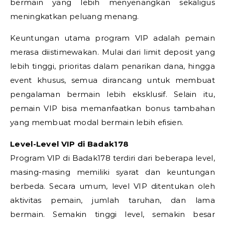
bermain yang lebih menyenangkan sekaligus
meningkatkan peluang menang.
Keuntungan utama program VIP adalah pemain
merasa diistimewakan. Mulai dari limit deposit yang
lebih tinggi, prioritas dalam penarikan dana, hingga
event khusus, semua dirancang untuk membuat
pengalaman bermain lebih eksklusif. Selain itu,
pemain VIP bisa memanfaatkan bonus tambahan
yang membuat modal bermain lebih efisien.
Level-Level VIP di Badak178
Program VIP di Badak178 terdiri dari beberapa level,
masing-masing memiliki syarat dan keuntungan
berbeda. Secara umum, level VIP ditentukan oleh
aktivitas pemain, jumlah taruhan, dan lama
bermain. Semakin tinggi level, semakin besar