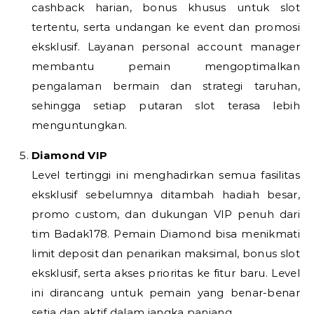
cashback harian, bonus khusus untuk slot
tertentu, serta undangan ke event dan promosi
eksklusif. Layanan personal account manager
membantu pemain mengoptimalkan
pengalaman bermain dan strategi taruhan,
sehingga setiap putaran slot terasa lebih
menguntungkan.
Diamond VIP
Level tertinggi ini menghadirkan semua fasilitas
eksklusif sebelumnya ditambah hadiah besar,
promo custom, dan dukungan VIP penuh dari
tim Badak178. Pemain Diamond bisa menikmati
limit deposit dan penarikan maksimal, bonus slot
eksklusif, serta akses prioritas ke fitur baru. Level
ini dirancang untuk pemain yang benar-benar
setia dan aktif dalam jangka panjang.