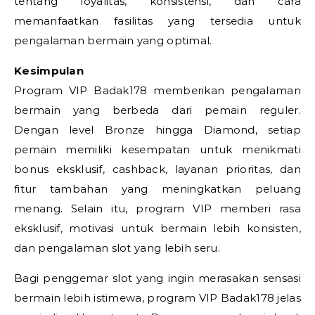
tentang loyalitas, konsistensi, dan cara
memanfaatkan fasilitas yang tersedia untuk
pengalaman bermain yang optimal.
Kesimpulan
Program VIP Badak178 memberikan pengalaman
bermain yang berbeda dari pemain reguler.
Dengan level Bronze hingga Diamond, setiap
pemain memiliki kesempatan untuk menikmati
bonus eksklusif, cashback, layanan prioritas, dan
fitur tambahan yang meningkatkan peluang
menang. Selain itu, program VIP memberi rasa
eksklusif, motivasi untuk bermain lebih konsisten,
dan pengalaman slot yang lebih seru.
Bagi penggemar slot yang ingin merasakan sensasi
bermain lebih istimewa, program VIP Badak178 jelas