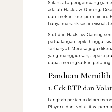
Salah satu pengembang game 
adalah Hacksaw Gaming. Dike
dan mekanisme permainan, 
hanya menarik secara visual, t
Slot dari Hacksaw Gaming seri
petualangan epik hingga ki
terhanyut. Mereka juga diken
yang menggiurkan, seperti puta
dapat meningkatkan peluang 
Panduan Memilih 
1. Cek RTP dan Volati
Langkah pertama dalam mencar
Player) dan volatilitas perm