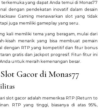
terkemuka yang dapat Anda temui di Monas77
nal dengan pendekatan inovatif dalam desain
Hacksaw Gaming menawarkan slot yang tidak
etapi juga memiliki gameplay yang seru.
ng kali memiliki tema yang beragam, mulai dari
sah-kisah menarik yang bisa membuat pemain
al dengan RTP yang kompetitif dan fitur bonus
ran gratis dan jackpot progresif. Fitur-fitur ini
Anda untuk meraih kemenangan besar.
Slot Gacor di Monas77
litas
i slot gacor adalah memeriksa RTP (Return to
ainan. RTP yang tinggi, biasanya di atas 95%,