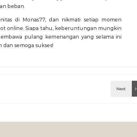
kan beban.
itas di Monas77, dan nikmati setiap momen
lot online. Siapa tahu, keberuntungan mungkin
 membawa pulang kemenangan yang selama ini
n dan semoga sukses!