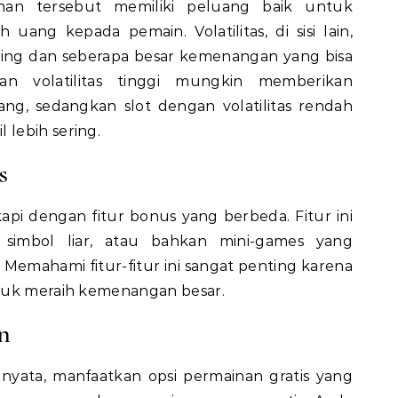
an tersebut memiliki peluang baik untuk
ang kepada pemain. Volatilitas, di sisi lain,
ng dan seberapa besar kemenangan yang bisa
n volatilitas tinggi mungkin memberikan
ang, sedangkan slot dengan volatilitas rendah
lebih sering.
s
kapi dengan fitur bonus yang berbeda. Fitur ini
, simbol liar, atau bahkan mini-games yang
emahami fitur-fitur ini sangat penting karena
tuk meraih kemenangan besar.
n
ata, manfaatkan opsi permainan gratis yang