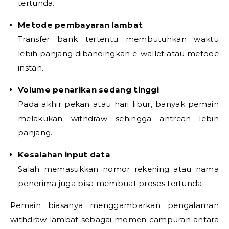
tertunda.
Metode pembayaran lambat
Transfer bank tertentu membutuhkan waktu
lebih panjang dibandingkan e-wallet atau metode
instan.
Volume penarikan sedang tinggi
Pada akhir pekan atau hari libur, banyak pemain
melakukan withdraw sehingga antrean lebih
panjang.
Kesalahan input data
Salah memasukkan nomor rekening atau nama
penerima juga bisa membuat proses tertunda.
Pemain biasanya menggambarkan pengalaman
withdraw lambat sebagai momen campuran antara