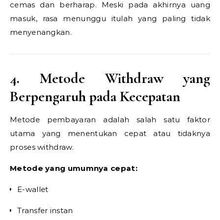
cemas dan berharap. Meski pada akhirnya uang
masuk, rasa menunggu itulah yang paling tidak
menyenangkan.
4. Metode Withdraw yang
Berpengaruh pada Kecepatan
Metode pembayaran adalah salah satu faktor
utama yang menentukan cepat atau tidaknya
proses withdraw.
Metode yang umumnya cepat:
E-wallet
Transfer instan