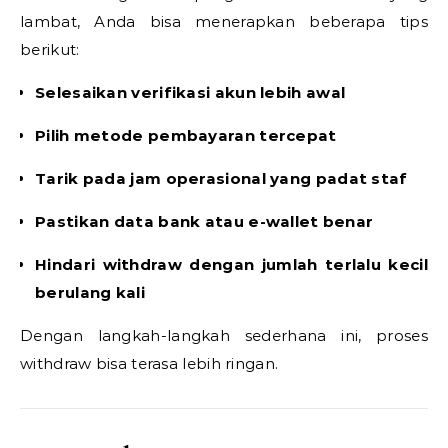
lambat, Anda bisa menerapkan beberapa tips
berikut:
Selesaikan verifikasi akun lebih awal
Pilih metode pembayaran tercepat
Tarik pada jam operasional yang padat staf
Pastikan data bank atau e-wallet benar
Hindari withdraw dengan jumlah terlalu kecil
berulang kali
Dengan langkah-langkah sederhana ini, proses
withdraw bisa terasa lebih ringan.