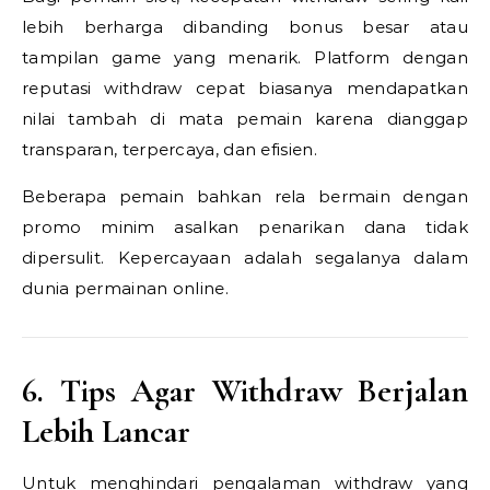
lebih berharga dibanding bonus besar atau
tampilan game yang menarik. Platform dengan
reputasi withdraw cepat biasanya mendapatkan
nilai tambah di mata pemain karena dianggap
transparan, terpercaya, dan efisien.
Beberapa pemain bahkan rela bermain dengan
promo minim asalkan penarikan dana tidak
dipersulit. Kepercayaan adalah segalanya dalam
dunia permainan online.
6. Tips Agar Withdraw Berjalan
Lebih Lancar
Untuk menghindari pengalaman withdraw yang