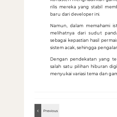
rilis mereka yang stabil me
baru dari developer ini.
Namun, dalam memahami is
melihatnya dari sudut pand
sebagai kepastian hasil perma
sistem acak, sehingga pengala
Dengan pendekatan yang tep
salah satu pilihan hiburan di
menyukai variasi tema dan ga