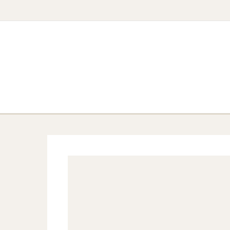
Skip to content