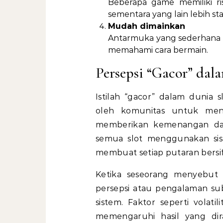
Beberapa game memiliki ri
sementara yang lain lebih stab
Mudah dimainkan
Antarmuka yang sederhana 
memahami cara bermain.
Persepsi “Gacor” da
Istilah “gacor” dalam dunia s
oleh komunitas untuk men
memberikan kemenangan dala
semua slot menggunakan si
membuat setiap putaran bersif
Ketika seseorang menyebu
persepsi atau pengalaman subj
sistem. Faktor seperti volati
memengaruhi hasil yang dir