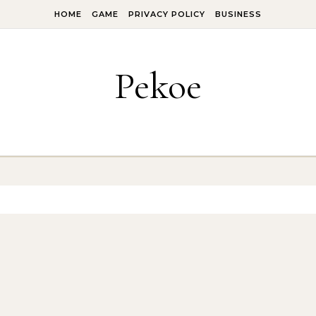
HOME
GAME
PRIVACY POLICY
BUSINESS
Pekoe