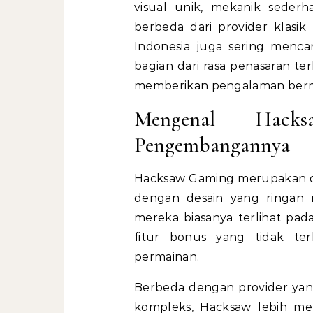
visual unik, mekanik sede
berbeda dari provider klasik 
Indonesia juga sering mencar
bagian dari rasa penasaran te
memberikan pengalaman berma
Mengenal Hac
Pengembangannya
Hacksaw Gaming merupakan de
dengan desain yang ringan n
mereka biasanya terlihat pada
fitur bonus yang tidak ter
permainan.
Berbeda dengan provider yang 
kompleks, Hacksaw lebih mem