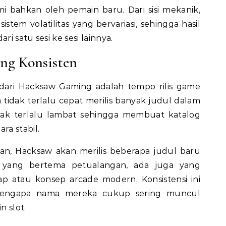
bahkan oleh pemain baru. Dari sisi mekanik,
tem volatilitas yang bervariasi, sehingga hasil
ri satu sesi ke sesi lainnya.
ng Konsisten
 dari Hacksaw Gaming adalah tempo rilis game
tidak terlalu cepat merilis banyak judul dalam
idak terlalu lambat sehingga membuat katalog
a stabil.
an, Hacksaw akan merilis beberapa judul baru
yang bertema petualangan, ada juga yang
 atau konsep arcade modern. Konsistensi ini
 mengapa nama mereka cukup sering muncul
n slot.