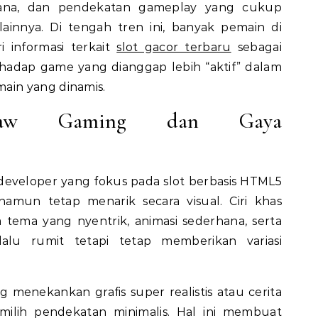
rhana, dan pendekatan gameplay yang cukup
lainnya. Di tengah tren ini, banyak pemain di
i informasi terkait
slot gacor terbaru
sebagai
rhadap game yang dianggap lebih “aktif” dalam
in yang dinamis.
ksaw Gaming dan Gaya
veloper yang fokus pada slot berbasis HTML5
amun tetap menarik secara visual. Ciri khas
 tema yang nyentrik, animasi sederhana, serta
lalu rumit tetapi tetap memberikan variasi
menekankan grafis super realistis atau cerita
ilih pendekatan minimalis. Hal ini membuat