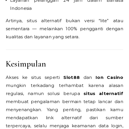
Layanan pelanggan 24 jam dalam Bahasa
Indonesia
Artinya, situs alternatif bukan versi “lite” atau
sementara — melainkan 100% pengganti dengan
kualitas dan layanan yang setara.
Kesimpulan
Akses ke situs seperti
Slot88
dan
Ion Casino
mungkin terkadang terhambat karena alasan
regulasi, namun solusi berupa
situs alternatif
membuat pengalaman bermain tetap lancar dan
menyenangkan. Yang penting, pastikan kamu
mendapatkan link alternatif dari sumber
terpercaya, selalu menjaga keamanan data login,