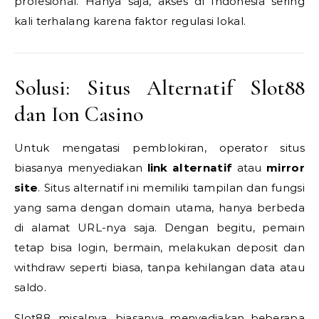
profesional. Hanya saja, akses di Indonesia sering
kali terhalang karena faktor regulasi lokal.
Solusi: Situs Alternatif Slot88
dan Ion Casino
Untuk mengatasi pemblokiran, operator situs
biasanya menyediakan
link alternatif
atau
mirror
site
. Situs alternatif ini memiliki tampilan dan fungsi
yang sama dengan domain utama, hanya berbeda
di alamat URL-nya saja. Dengan begitu, pemain
tetap bisa login, bermain, melakukan deposit dan
withdraw seperti biasa, tanpa kehilangan data atau
saldo.
Slot88, misalnya, biasanya menyediakan beberapa