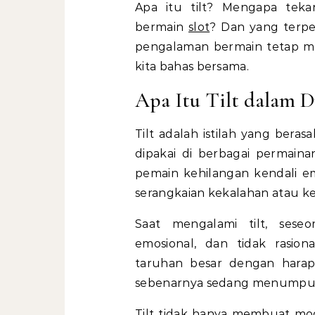
Apa itu tilt? Mengapa teka
bermain
slot
? Dan yang terpe
pengalaman bermain tetap men
kita bahas bersama.
Apa Itu Tilt dalam D
Tilt adalah istilah yang bera
dipakai di berbagai permainan 
pemain kehilangan kendali emo
serangkaian kekalahan atau ke
Saat mengalami tilt, sese
emosional, dan tidak rasion
taruhan besar dengan harap
sebenarnya sedang menumpuk
Tilt tidak hanya membuat mod