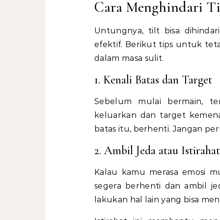
Cara Menghindari Ti
Untungnya, tilt bisa dihind
efektif. Berikut tips untuk t
dalam masa sulit.
1. Kenali Batas dan Target
Sebelum mulai bermain, t
keluarkan dan target kemena
batas itu, berhenti. Jangan pe
2. Ambil Jeda atau Istirahat
Kalau kamu merasa emosi mul
segera berhenti dan ambil jed
lakukan hal lain yang bisa me