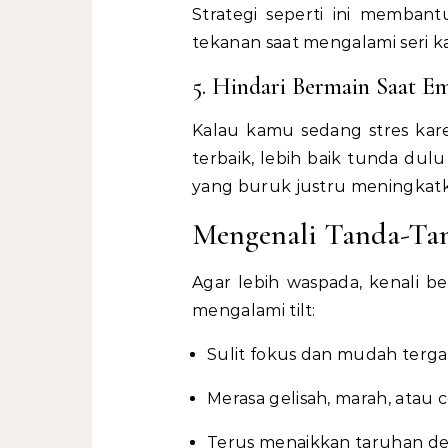
Strategi seperti ini memban
tekanan saat mengalami seri ka
5. Hindari Bermain Saat Em
Kalau kamu sedang stres karen
terbaik, lebih baik tunda dul
yang buruk justru meningkatkan
Mengenali Tanda-Ta
Agar lebih waspada, kenali 
mengalami tilt:
Sulit fokus dan mudah terga
Merasa gelisah, marah, atau c
Terus menaikkan taruhan den