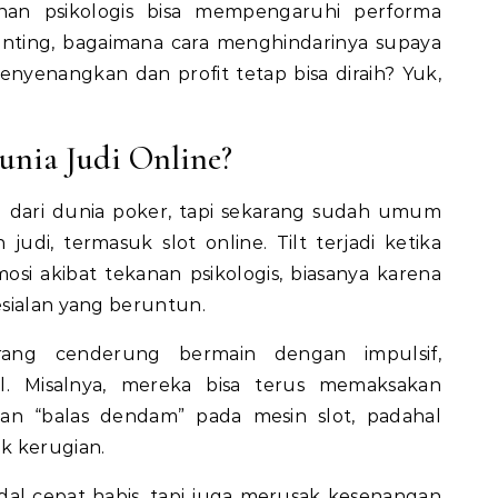
nan psikologis bisa mempengaruhi performa
nting, bagaimana cara menghindarinya supaya
yenangkan dan profit tetap bisa diraih? Yuk,
unia Judi Online?
sal dari dunia poker, tapi sekarang sudah umum
judi, termasuk slot online. Tilt terjadi ketika
si akibat tekanan psikologis, biasanya karena
sialan yang beruntun.
orang cenderung bermain dengan impulsif,
al. Misalnya, mereka bisa terus memaksakan
an “balas dendam” pada mesin slot, padahal
 kerugian.
al cepat habis, tapi juga merusak kesenangan