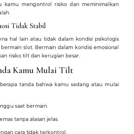
tu kamu mengontrol risiko dan meminimalkan
lah.
osi Tidak Stabil
a hal lain atau tidak dalam kondisi psikologis
u bermain slot. Bermain dalam kondisi emosional
 risiko tilt dan kerugian besar.
nda Kamu Mulai Tilt
beberapa tanda bahwa kamu sedang atau mulai
nggu saat bermain.
emas tanpa alasan jelas.
gan cara tidak terkontrol.