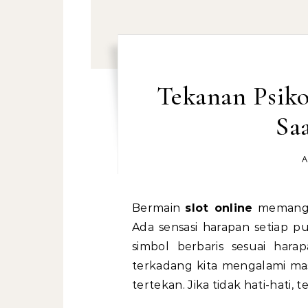
Tekanan Psiko
Sa
A
Bermain
slot online
memang 
Ada sensasi harapan setiap pu
simbol berbaris sesuai harap
terkadang kita mengalami ma
tertekan. Jika tidak hati-hati,