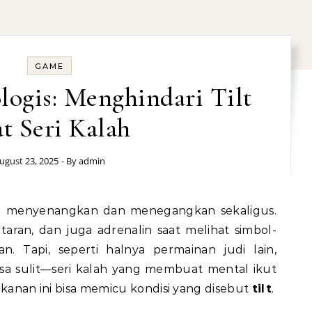
GAME
logis: Menghindari Tilt
at Seri Kalah
ugust 23, 2025
- By
admin
menyenangkan dan menegangkan sekaligus.
taran, dan juga adrenalin saat melihat simbol-
an. Tapi, seperti halnya permainan judi lain,
sa sulit—seri kalah yang membuat mental ikut
 tekanan ini bisa memicu kondisi yang disebut
tilt
.